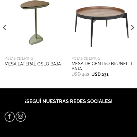
MESAS DE LIVING
MESAS DE LIVING
MESA DE CENTRO BRUNELLI
MESA LATERAL OSLO BAJA
BAJA
El
El
USD
462
USD
231
precio
precio
original
actual
era:
es:
USD 462.
USD 231.
¡SEGUÍ NUESTRAS REDES SOCIALES!