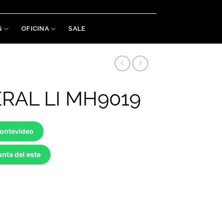
Welaman S.A. RUT: 215488460019
G
OFICINA
SALE
RAL LI MH9019
Montevideo
nta del este