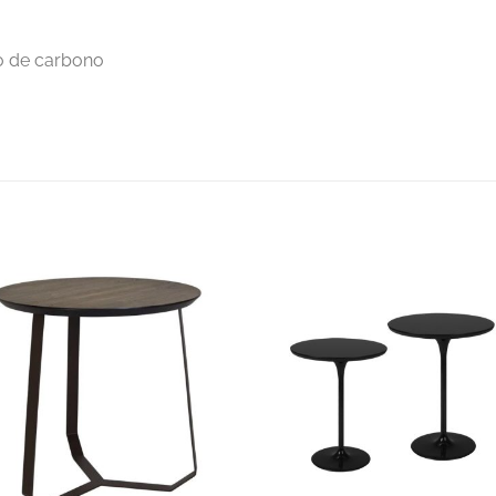
o de carbono
S