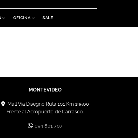
Welaman S.A. RUT: 215488460019
G
OFICINA
SALE
MONTEVIDEO
Mall Vía Disegno Ruta 101 Km 19500
Frente al Aeropuerto de Carrasco.
094 601 707