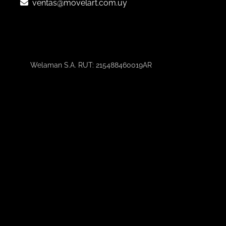
ventas@movelart.com.uy
Welaman S.A. RUT: 215488460019AR