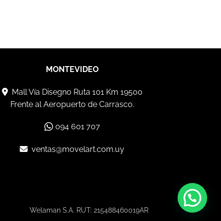
MONTEVIDEO
Mall Vía Disegno Ruta 101 Km 19500
Frente al Aeropuerto de Carrasco.
094 601 707
ventas@movelart.com.uy
Welaman S.A. RUT: 215488460019AR