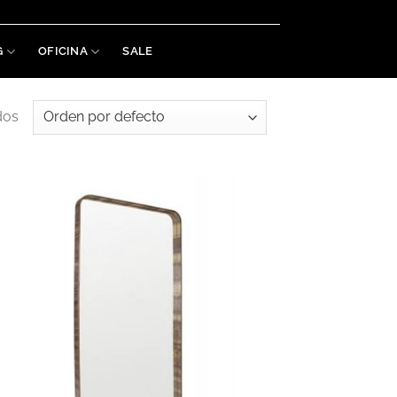
Welaman S.A. RUT: 215488460019
G
OFICINA
SALE
dos