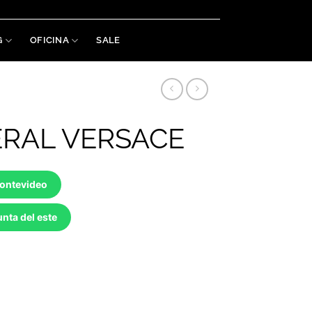
Welaman S.A. RUT: 215488460019
G
OFICINA
SALE
ERAL VERSACE
Montevideo
nta del este