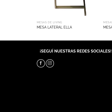
MESAS DE LIVING
MESAS
O OTTAWA
MESA LATERAL ELLA
MESA
¡SEGUÍ NUESTRAS REDES SOCIALES!