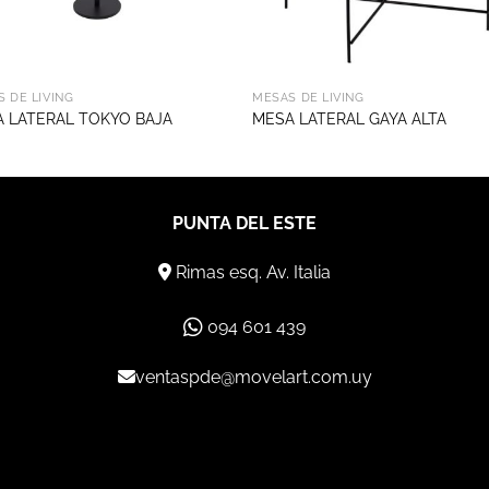
 DE LIVING
MESAS DE LIVING
 LATERAL TOKYO BAJA
MESA LATERAL GAYA ALTA
PUNTA DEL ESTE
Rimas esq. Av. Italia
094 601 439
ventaspde@movelart.com.uy