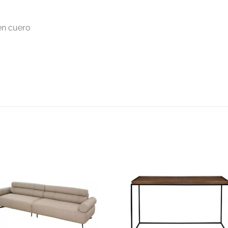
en cuero
S