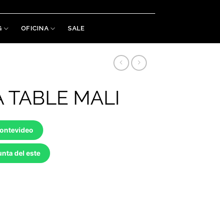
Welaman S.A. RUT: 215488460019
G
OFICINA
SALE
 TABLE MALI
Montevideo
nta del este