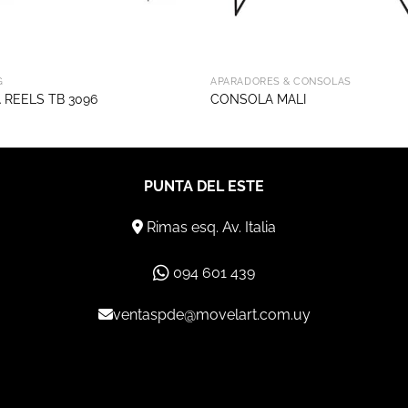
G
APARADORES & CONSOLAS
 REELS TB 3096
CONSOLA MALI
PUNTA DEL ESTE
Rimas esq. Av. Italia
094 601 439
ventaspde@movelart.com.uy