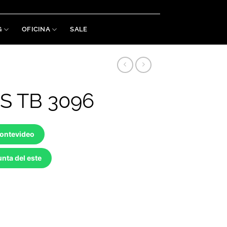
Welaman S.A. RUT: 215488460019
G
OFICINA
SALE
S TB 3096
Montevideo
nta del este