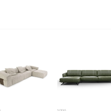
S
G
SOFÁS