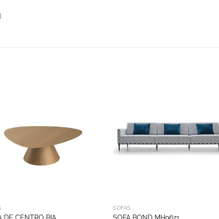
H
S
G
SOFÁS
 DE CENTRO BIA
SOFA BOND MH9621