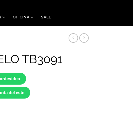
Welaman S.A. RUT: 215488460019
G
OFICINA
SALE
ELO TB3091
Montevideo
nta del este