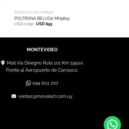
BUTACAS & POLTRONAS
POLTRONA BELUGA MH9819
El
El
USD
1.790
USD
895
precio
precio
original
actual
era:
es:
USD 1.790.
USD 895.
MONTEVIDEO
Mall Vía Disegno Ruta 101 Km 19500
Frente al Aeropuerto de Carrasco.
094 601 707
ventas@movelart.com.uy