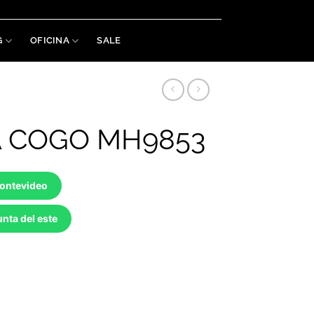
Welaman S.A. RUT: 215488460019
G
OFICINA
SALE
 COGO MH9853
Montevideo
nta del este