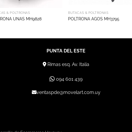
CAS & POLTRONAS
BUTACAS & POLTRONAS
TRONA UNAS MH9828
POLTRONA AGOS MH3795
PUNTA DEL ESTE
Rimas esq. Av. Italia
094 601 439
ventaspde@movelart.com.uy