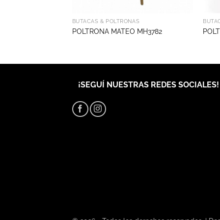
NAS
BUTACAS & POLTRONAS
BUTA
 MH3783
POLTRONA MATEO MH3782
POL
¡SEGUÍ NUESTRAS REDES SOCIALES!