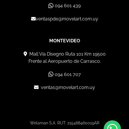
094 601 439
ventaspde@movelart.com.uy
MONTEVIDEO
Mall Vía Disegno Ruta 101 Km 19500
Frente al Aeropuerto de Carrasco.
094 601 707
ventas@movelart.com.uy
Welaman S.A. RUT: 215488460019AR