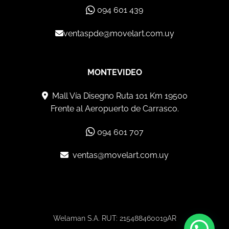
094 601 439
ventaspde@movelart.com.uy
MONTEVIDEO
Mall Vía Disegno Ruta 101 Km 19500
Frente al Aeropuerto de Carrasco.
094 601 707
ventas@movelart.com.uy
Welaman S.A. RUT: 215488460019AR