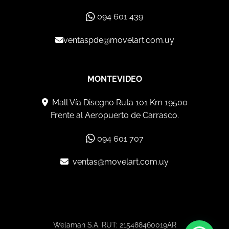
094 601 439
ventaspde@movelart.com.uy
MONTEVIDEO
Mall Vía Disegno Ruta 101 Km 19500
Frente al Aeropuerto de Carrasco.
094 601 707
ventas@movelart.com.uy
Welaman S.A. RUT: 215488460019AR