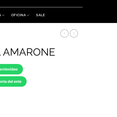
Welaman S.A. RUT: 215488460019
G
OFICINA
SALE
A AMARONE
Montevideo
nta del este