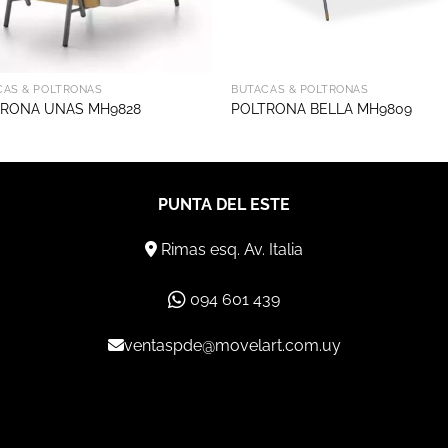
CAS & POLTRONAS
BUTACAS & POLTRONAS
TRONA UNAS MH9828
POLTRONA BELLA MH9809
PUNTA DEL ESTE
Rimas esq. Av. Italia
094 601 439
ventaspde@movelart.com.uy