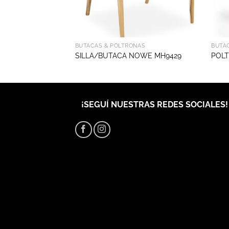
NAS
BUTACAS & POLTRONAS
BUTA
 MH9802
SILLA/BUTACA NOWE MH9429
POL
¡SEGUÍ NUESTRAS REDES SOCIALES!