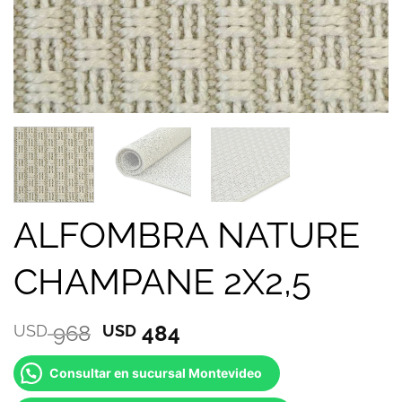
ALFOMBRA NATURE
CHAMPANE 2X2,5
El
El
968
484
USD
USD
precio
precio
original
actual
Consultar en sucursal Montevideo
era:
es: