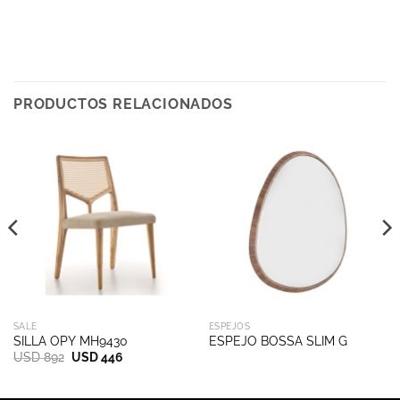
PRODUCTOS RELACIONADOS
SALE
ESPEJOS
SILLA OPY MH9430
ESPEJO BOSSA SLIM G
El
El
USD
892
USD
446
precio
precio
original
actual
era:
es: