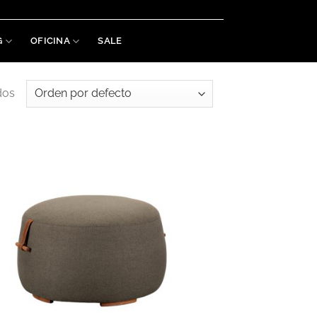
Welaman S.A. RUT: 215488460019
G
OFICINA
SALE
dos